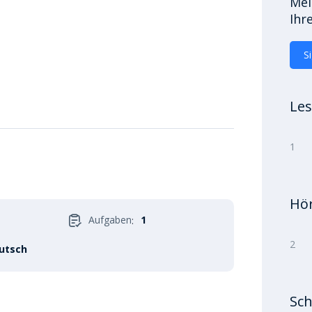
Mel
Ihr
S
Le
1
Hö
Aufgaben
1
:
2
utsch
Sch