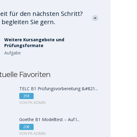
eit für den nächsten Schritt?
 begleiten Sie gern.
Weitere Kursangebote und
Prüfungsformate
Aufgabe
tuelle Favoriten
TELC B1 Prüfungsvorbereitung &#821...
35€
VON PK-ADMIN
Goethe B1 Modelltest – Auf l...
20€
VON PK-ADMIN