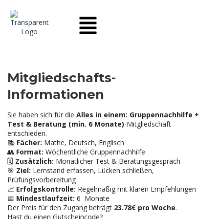
Mitgliedschafts-
Informationen
Sie haben sich für die
Alles in einem: Gruppennachhilfe +
Test & Beratung (min. 6 Monate)
-Mitgliedschaft
entschieden.
📚
Fächer:
Mathe, Deutsch, Englisch
👥
Format:
Wöchentliche Gruppennachhilfe
🗓️
Zusätzlich:
Monatlicher Test & Beratungsgespräch
🎯
Ziel:
Lernstand erfassen, Lücken schließen,
Prüfungsvorbereitung
📈
Erfolgskontrolle:
Regelmäßig mit klaren Empfehlungen
📅
Mindestlaufzeit:
6 Monate
Der Preis für den Zugang beträgt
23.78€ pro Woche
.
Hast du einen Gutscheincode?